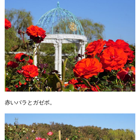
赤いバラとガゼボ。