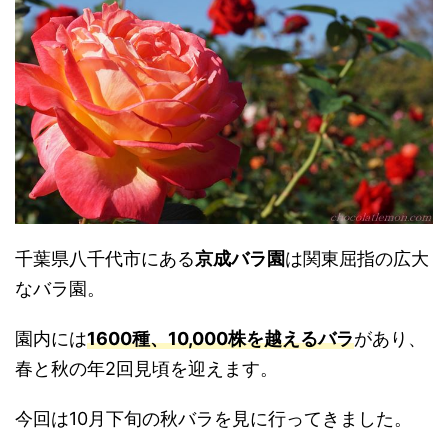
千葉県八千代市にある
京成バラ園
は関東屈指の広大
なバラ園。
園内には
1600種、10,000株を越えるバラ
があり、
春と秋の年2回見頃を迎えます。
今回は10月下旬の秋バラを見に行ってきました。