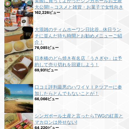
実際に買ってよかったシンガポールお土産
大公開!～コスメと雑貨・お菓子で女性向き
162,226ビュー
大混雑のティムホーワン日比谷…休日ラン
チに並んだ待ち時間とお勧めメニューご紹
介！
76,085ビュー
日本橋のどら焼き有名店「うさぎや」は予
約して売り切れを回避しよう！
69,931ビュー
口コミ評判最悪のハワイＶＩＰツアーに参
加したらとんでもないことが！
66,066ビュー
シンガポール土産と言ったらTWGの紅茶と
マカロンは外せない!
64,220ビュー