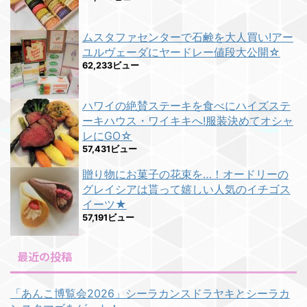
ムスタファセンターで石鹸を大人買い!アー
ユルヴェーダにヤードレー値段大公開☆
62,233ビュー
ハワイの絶賛ステーキを食べにハイズステ
ーキハウス・ワイキキへ!服装決めてオシャ
レにGO☆
57,431ビュー
贈り物にお菓子の花束を…！オードリーの
グレイシアは貰って嬉しい人気のイチゴス
イーツ★
57,191ビュー
最近の投稿
「あんこ博覧会2026」シーラカンスドラヤキとシーラカ