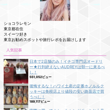
ショコラレモン
東京都在住
スイーツ好き
東京お勧めスポットや旅行レポをお届けします
人気記事
日本で2店舗のみ！イチゴ専門店オードリ
ー★行列絶えないAUDREYは朝一に来るべ
し！
551,052ビュー
後悔するな！ハワイ土産の定番ホノルルク
ッキーは免税店より値段の安い路面店で買
うべし！
189,117ビュー