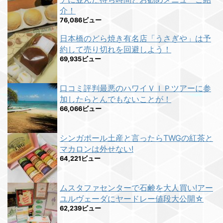
介！
76,086ビュー
日本橋のどら焼き有名店「うさぎや」は予
約して売り切れを回避しよう！
69,935ビュー
口コミ評判最悪のハワイＶＩＰツアーに参
加したらとんでもないことが！
66,066ビュー
シンガポール土産と言ったらTWGの紅茶と
マカロンは外せない!
64,221ビュー
ムスタファセンターで石鹸を大人買い!アー
ユルヴェーダにヤードレー値段大公開☆
62,239ビュー