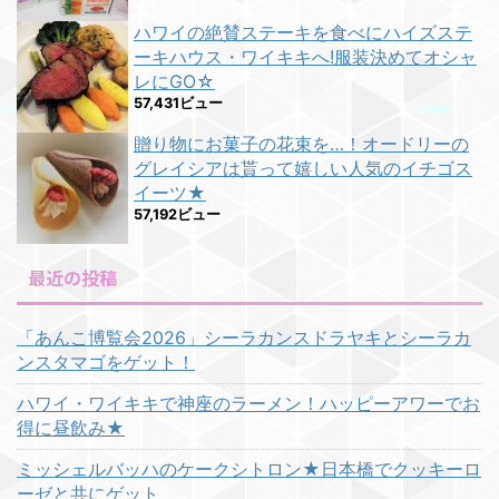
ハワイの絶賛ステーキを食べにハイズステ
ーキハウス・ワイキキへ!服装決めてオシャ
レにGO☆
57,431ビュー
贈り物にお菓子の花束を…！オードリーの
グレイシアは貰って嬉しい人気のイチゴス
イーツ★
57,192ビュー
最近の投稿
「あんこ博覧会2026」シーラカンスドラヤキとシーラカ
ンスタマゴをゲット！
ハワイ・ワイキキで神座のラーメン！ハッピーアワーでお
得に昼飲み★
ミッシェルバッハのケークシトロン★日本橋でクッキーロ
ーゼと共にゲット