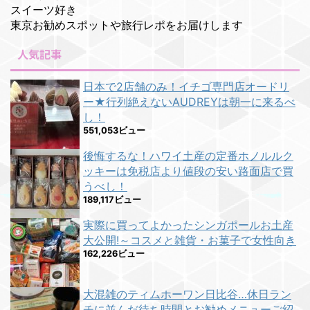
スイーツ好き
東京お勧めスポットや旅行レポをお届けします
人気記事
日本で2店舗のみ！イチゴ専門店オードリ
ー★行列絶えないAUDREYは朝一に来るべ
し！
551,053ビュー
後悔するな！ハワイ土産の定番ホノルルク
ッキーは免税店より値段の安い路面店で買
うべし！
189,117ビュー
実際に買ってよかったシンガポールお土産
大公開!～コスメと雑貨・お菓子で女性向き
162,226ビュー
大混雑のティムホーワン日比谷…休日ラン
チに並んだ待ち時間とお勧めメニューご紹