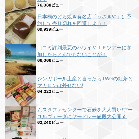
76,088ビュー
日本橋のどら焼き有名店「うさぎや」は予
約して売り切れを回避しよう！
69,939ビュー
口コミ評判最悪のハワイＶＩＰツアーに参
加したらとんでもないことが！
66,066ビュー
シンガポール土産と言ったらTWGの紅茶と
マカロンは外せない!
64,222ビュー
ムスタファセンターで石鹸を大人買い!アー
ユルヴェーダにヤードレー値段大公開☆
62,240ビュー