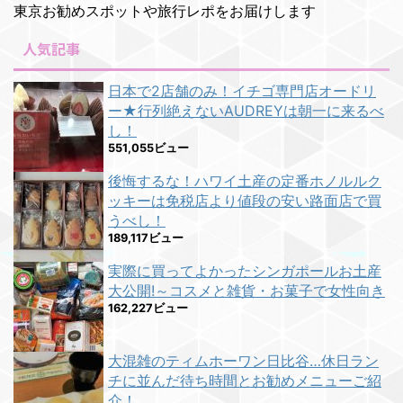
東京お勧めスポットや旅行レポをお届けします
人気記事
日本で2店舗のみ！イチゴ専門店オードリ
ー★行列絶えないAUDREYは朝一に来るべ
し！
551,055ビュー
後悔するな！ハワイ土産の定番ホノルルク
ッキーは免税店より値段の安い路面店で買
うべし！
189,117ビュー
実際に買ってよかったシンガポールお土産
大公開!～コスメと雑貨・お菓子で女性向き
162,227ビュー
大混雑のティムホーワン日比谷…休日ラン
チに並んだ待ち時間とお勧めメニューご紹
介！