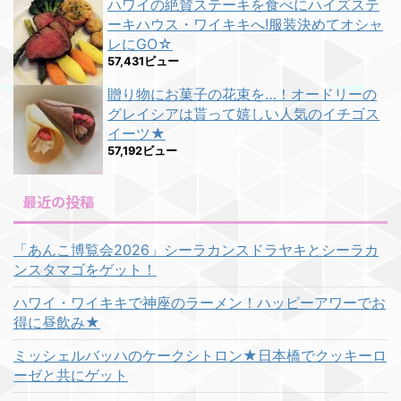
ハワイの絶賛ステーキを食べにハイズステ
ーキハウス・ワイキキへ!服装決めてオシャ
レにGO☆
57,431ビュー
贈り物にお菓子の花束を…！オードリーの
グレイシアは貰って嬉しい人気のイチゴス
イーツ★
57,192ビュー
最近の投稿
「あんこ博覧会2026」シーラカンスドラヤキとシーラカ
ンスタマゴをゲット！
ハワイ・ワイキキで神座のラーメン！ハッピーアワーでお
得に昼飲み★
ミッシェルバッハのケークシトロン★日本橋でクッキーロ
ーゼと共にゲット