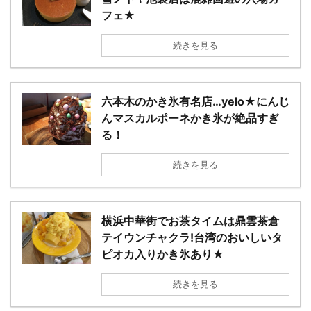
フェ★
続きを見る
六本木のかき氷有名店…yelo★にんじ
んマスカルポーネかき氷が絶品すぎ
る！
続きを見る
横浜中華街でお茶タイムは鼎雲茶倉
テイウンチャクラ!台湾のおいしいタ
ピオカ入りかき氷あり★
続きを見る