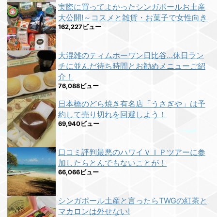
実際に買ってよかったシンガポールお土産
大公開!～コスメと雑貨・お菓子で女性向き
162,227ビュー
大混雑のティムホーワン日比谷…休日ラン
チに並んだ待ち時間とお勧めメニューご紹
介！
76,088ビュー
日本橋のどら焼き有名店「うさぎや」は予
約して売り切れを回避しよう！
69,940ビュー
口コミ評判最悪のハワイＶＩＰツアーに参
加したらとんでもないことが！
66,066ビュー
シンガポール土産と言ったらTWGの紅茶と
マカロンは外せない!