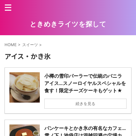
ときめきライツを探して
HOME
>
スイーツ
>
アイス・かき氷
小樽の雪印パーラーで伝統のバニラ
アイス…スノーロイヤルスペシャルを
食す！限定チーズケーキもゲット★
続きを見る
パンケーキとかき氷の有名なカフェ…
雪ノ下！池袋店は混雑回避の穴場カ