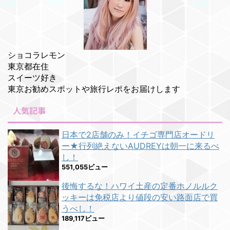
ショコラレモン
東京都在住
スイーツ好き
東京お勧めスポットや旅行レポをお届けします
人気記事
日本で2店舗のみ！イチゴ専門店オードリ
ー★行列絶えないAUDREYは朝一に来るべ
し！
551,055ビュー
後悔するな！ハワイ土産の定番ホノルルク
ッキーは免税店より値段の安い路面店で買
うべし！
189,117ビュー