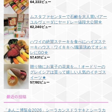
64,222ビュー
ムスタファセンターで石鹸を大人買い!アー
ユルヴェーダにヤードレー値段大公開☆
62,240ビュー
ハワイの絶賛ステーキを食べにハイズステ
ーキハウス・ワイキキへ!服装決めてオシャ
レにGO☆
57,431ビュー
贈り物にお菓子の花束を…！オードリーの
グレイシアは貰って嬉しい人気のイチゴス
イーツ★
57,192ビュー
最近の投稿
「あんこ博覧会2026」シーラカンスドラヤキとシーラカ