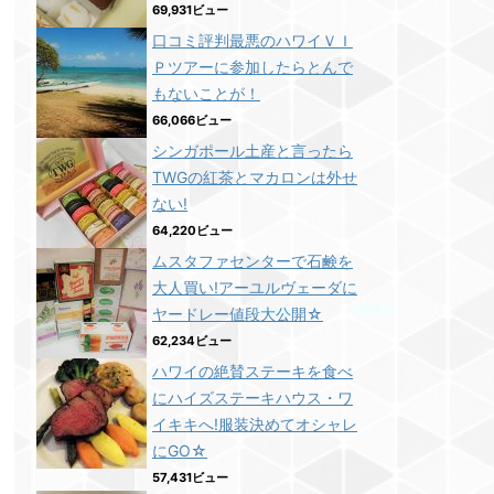
69,931ビュー
口コミ評判最悪のハワイＶＩ
Ｐツアーに参加したらとんで
もないことが！
66,066ビュー
シンガポール土産と言ったら
TWGの紅茶とマカロンは外せ
ない!
64,220ビュー
ムスタファセンターで石鹸を
大人買い!アーユルヴェーダに
ヤードレー値段大公開☆
62,234ビュー
ハワイの絶賛ステーキを食べ
にハイズステーキハウス・ワ
イキキへ!服装決めてオシャレ
にGO☆
57,431ビュー