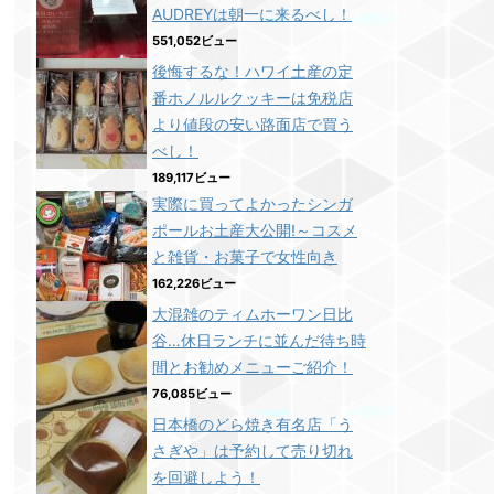
AUDREYは朝一に来るべし！
551,052ビュー
後悔するな！ハワイ土産の定
番ホノルルクッキーは免税店
より値段の安い路面店で買う
べし！
189,117ビュー
実際に買ってよかったシンガ
ポールお土産大公開!～コスメ
と雑貨・お菓子で女性向き
162,226ビュー
大混雑のティムホーワン日比
谷…休日ランチに並んだ待ち時
間とお勧めメニューご紹介！
76,085ビュー
日本橋のどら焼き有名店「う
さぎや」は予約して売り切れ
を回避しよう！