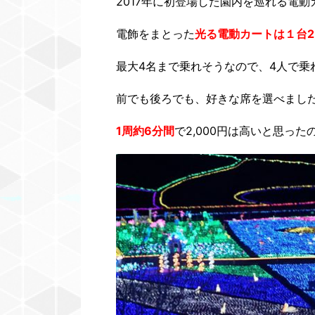
2017年に初登場した園内を巡れる電動
電飾をまとった
光る電動カートは１台2,
最大4名まで乗れそうなので、4人で乗れ
前でも後ろでも、好きな席を選べまし
1周約6分間
で2,000円は高いと思っ