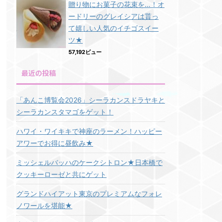
贈り物にお菓子の花束を…！オ
ードリーのグレイシアは貰っ
て嬉しい人気のイチゴスイー
ツ★
57,192ビュー
最近の投稿
「あんこ博覧会2026」シーラカンスドラヤキと
シーラカンスタマゴをゲット！
ハワイ・ワイキキで神座のラーメン！ハッピー
アワーでお得に昼飲み★
ミッシェルバッハのケークシトロン★日本橋で
クッキーローゼと共にゲット
グランドハイアット東京のプレミアムなフォレ
ノワールを堪能★