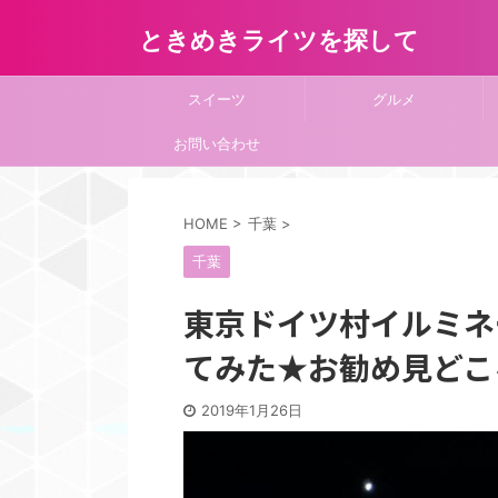
ときめきライツを探して
スイーツ
グルメ
お問い合わせ
HOME
>
千葉
>
千葉
東京ドイツ村イルミネー
てみた★お勧め見どこ
2019年1月26日