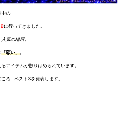
催中の
9
に行ってきました。
て人気の場所。
は
「願い」
。
えるアイテムが散りばめられています。
ころ…ベスト3を発表します。