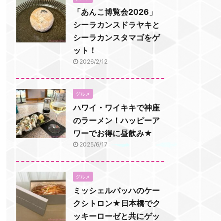
「あんこ博覧会2026」
シーラカンスドラヤキと
シーラカンスタマゴをゲ
ット！
2026/2/12
グルメ
ハワイ・ワイキキで神座
のラーメン！ハッピーア
ワーでお得に昼飲み★
2025/6/17
グルメ
ミッシェルバッハのケー
クシトロン★日本橋でク
ッキーローゼと共にゲッ