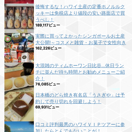
後悔するな！ハワイ土産の定番ホノルルク
ッキーは免税店より値段の安い路面店で買
うべし！
189,117ビュー
実際に買ってよかったシンガポールお土産
大公開!～コスメと雑貨・お菓子で女性向き
162,226ビュー
大混雑のティムホーワン日比谷…休日ラン
チに並んだ待ち時間とお勧めメニューご紹
介！
76,085ビュー
日本橋のどら焼き有名店「うさぎや」は予
約して売り切れを回避しよう！
69,931ビュー
口コミ評判最悪のハワイＶＩＰツアーに参
加したらとんでもないことが！