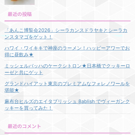
最近の投稿
「あんこ博覧会2026」シーラカンスドラヤキとシーラカ
ンスタマゴをゲット！
ハワイ・ワイキキで神座のラーメン！ハッピーアワーでお
得に昼飲み★
ミッシェルバッハのケークシトロン★日本橋でクッキーロ
ーゼと共にゲット
グランドハイアット東京のプレミアムなフォレノワールを
堪能★
麻布台ヒルズのエイタブリッシュ 8ablish でヴィーガンク
ッキーを買ってみた！
最近のコメント