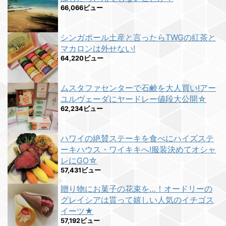
66,066ビュー
シンガポール土産と言ったらTWGの紅茶と
マカロンは外せない!
64,220ビュー
ムスタファセンターで石鹸を大人買い!アー
ユルヴェーダにヤードレー値段大公開☆
62,234ビュー
ハワイの絶賛ステーキを食べにハイズステ
ーキハウス・ワイキキへ!服装決めてオシャ
レにGO☆
57,431ビュー
贈り物にお菓子の花束を…！オードリーの
グレイシアは貰って嬉しい人気のイチゴス
イーツ★
57,192ビュー