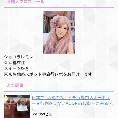
管理人プロフィール
ショコラレモン
東京都在住
スイーツ好き
東京お勧めスポットや旅行レポをお届けします
人気記事
日本で2店舗のみ！イチゴ専門店オードリ
ー★行列絶えないAUDREYは朝一に来るべ
し！
551,053ビュー