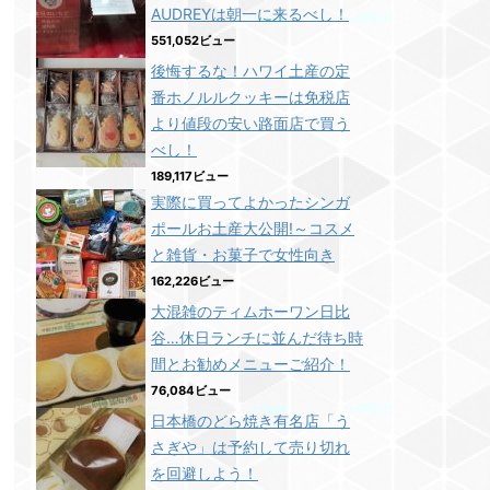
AUDREYは朝一に来るべし！
551,052ビュー
後悔するな！ハワイ土産の定
番ホノルルクッキーは免税店
より値段の安い路面店で買う
べし！
189,117ビュー
実際に買ってよかったシンガ
ポールお土産大公開!～コスメ
と雑貨・お菓子で女性向き
162,226ビュー
大混雑のティムホーワン日比
谷…休日ランチに並んだ待ち時
間とお勧めメニューご紹介！
76,084ビュー
日本橋のどら焼き有名店「う
さぎや」は予約して売り切れ
を回避しよう！