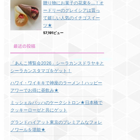
贈り物にお菓子の花束を…！オ
ードリーのグレイシアは貰っ
て嬉しい人気のイチゴスイー
ツ★
57,191ビュー
最近の投稿
「あんこ博覧会2026」シーラカンスドラヤキと
シーラカンスタマゴをゲット！
ハワイ・ワイキキで神座のラーメン！ハッピー
アワーでお得に昼飲み★
ミッシェルバッハのケークシトロン★日本橋で
クッキーローゼと共にゲット
グランドハイアット東京のプレミアムなフォレ
ノワールを堪能★