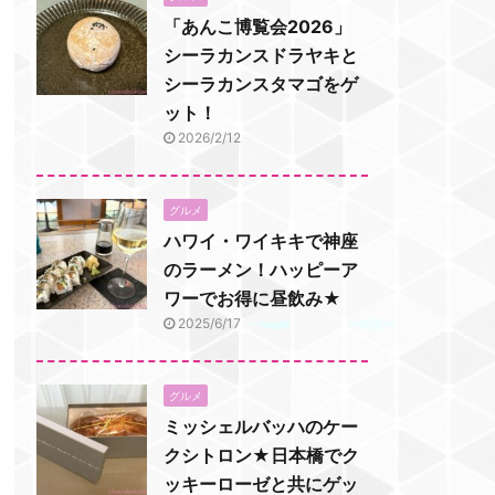
「あんこ博覧会2026」
シーラカンスドラヤキと
シーラカンスタマゴをゲ
ット！
2026/2/12
グルメ
ハワイ・ワイキキで神座
のラーメン！ハッピーア
ワーでお得に昼飲み★
2025/6/17
グルメ
ミッシェルバッハのケー
クシトロン★日本橋でク
ッキーローゼと共にゲッ