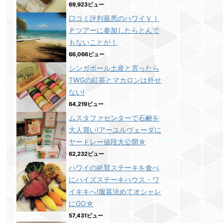
69,923ビュー
口コミ評判最悪のハワイＶＩ
Ｐツアーに参加したらとんで
もないことが！
66,066ビュー
シンガポール土産と言ったら
TWGの紅茶とマカロンは外せ
ない!
64,219ビュー
ムスタファセンターで石鹸を
大人買い!アーユルヴェーダに
ヤードレー値段大公開☆
62,232ビュー
ハワイの絶賛ステーキを食べ
にハイズステーキハウス・ワ
イキキへ!服装決めてオシャレ
にGO☆
57,431ビュー