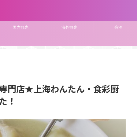
国内観光
海外観光
宿泊
専門店★上海わんたん・食彩厨
た！