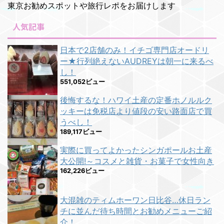
東京お勧めスポットや旅行レポをお届けします
人気記事
日本で2店舗のみ！イチゴ専門店オードリ
ー★行列絶えないAUDREYは朝一に来るべ
し！
551,052ビュー
後悔するな！ハワイ土産の定番ホノルルク
ッキーは免税店より値段の安い路面店で買
うべし！
189,117ビュー
実際に買ってよかったシンガポールお土産
大公開!～コスメと雑貨・お菓子で女性向き
162,226ビュー
大混雑のティムホーワン日比谷…休日ラン
チに並んだ待ち時間とお勧めメニューご紹
介！