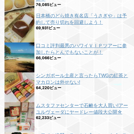
76,085ビュー
日本橋のどら焼き有名店「うさぎや」は予
約して売り切れを回避しよう！
69,931ビュー
口コミ評判最悪のハワイＶＩＰツアーに参
加したらとんでもないことが！
66,066ビュー
シンガポール土産と言ったらTWGの紅茶と
マカロンは外せない!
64,220ビュー
ムスタファセンターで石鹸を大人買い!アー
ユルヴェーダにヤードレー値段大公開☆
62,233ビュー