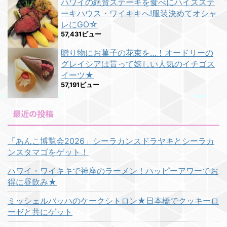
ハワイの絶賛ステーキを食べにハイズステ
ーキハウス・ワイキキへ!服装決めてオシャ
レにGO☆
57,431ビュー
贈り物にお菓子の花束を…！オードリーの
グレイシアは貰って嬉しい人気のイチゴス
イーツ★
57,191ビュー
最近の投稿
「あんこ博覧会2026」シーラカンスドラヤキとシーラカ
ンスタマゴをゲット！
ハワイ・ワイキキで神座のラーメン！ハッピーアワーでお
得に昼飲み★
ミッシェルバッハのケークシトロン★日本橋でクッキーロ
ーゼと共にゲット