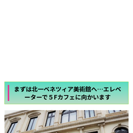
まずは北一ベネツィア美術館へ…エレベ
ーターで５Fカフェに向かいます