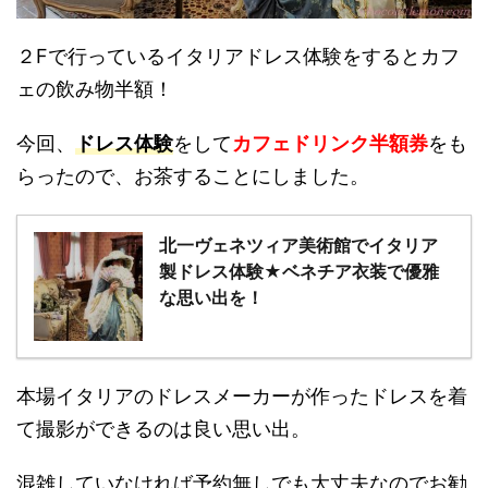
２Fで行っているイタリアドレス体験をするとカフ
ェの飲み物半額！
今回、
ドレス体験
をして
カフェドリンク半額券
をも
らったので、お茶することにしました。
北一ヴェネツィア美術館でイタリア
製ドレス体験★ベネチア衣装で優雅
な思い出を！
本場イタリアのドレスメーカーが作ったドレスを着
て撮影ができるのは良い思い出。
混雑していなければ予約無しでも大丈夫なのでお勧