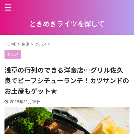
ときめきライツを探して
HOME
>
東京
>
グルメ
>
グルメ
浅草の行列のできる洋食店…グリル佐久
良でビーフシチューランチ！カツサンドの
お土産もゲット★
2018年11月15日