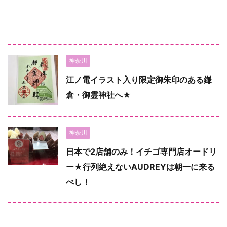
神奈川
江ノ電イラスト入り限定御朱印のある鎌
倉・御霊神社へ★
神奈川
日本で2店舗のみ！イチゴ専門店オードリ
ー★行列絶えないAUDREYは朝一に来る
べし！