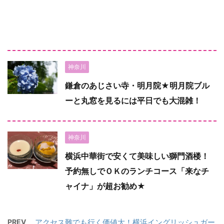
神奈川
鎌倉のあじさい寺・明月院★明月院ブル
ーと丸窓を見るには平日でも大混雑！
神奈川
横浜中華街で安くて美味しい獅門酒楼！
予約無しでＯＫのランチコース「来なチ
ャイナ」が超お勧め★
PREV
アクセス難でも行く価値大！横浜イングリッシュガー